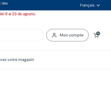
z des
Langue
Français
el 8 al 23 de agosto.
Ouvrir le panier
0
Mon compte
uvez votre magasin