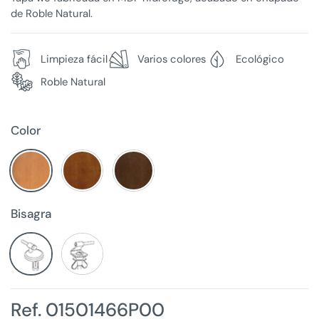
de Roble Natural.
Limpieza fácil
Varios colores
Ecológico
Roble Natural
Color
Bisagra
Ref. 01501466P00