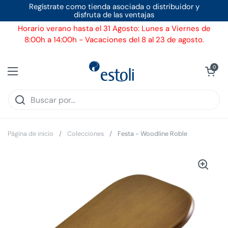
Ir al contenido
Regístrate como tienda asociada o distribuidor y
disfruta de las ventajas
Horario verano hasta el 31 Agosto: Lunes a Viernes de
8:00h a 14:00h - Vacaciones del 8 al 23 de agosto.
Ver carrito
0
Abrir menú
Página de inicio
/
Colecciones
/
Festa - Woodline Roble