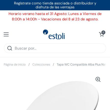
Ir al contenido
Regístrate como tienda asociada o distribuidor y
disfruta de las ventajas
Horario verano hasta el 31 Agosto: Lunes a Viernes de
8:00h a 14:00h - Vacaciones del 8 al 23 de agosto.
Ver carrito
0
Abrir menú
Página de inicio
/
Colecciones
/
Tapa WC Compatible Alba Plus Nativo