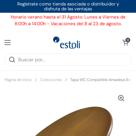
Ir al contenido
Regístrate como tienda asociada o distribuidor y
disfruta de las ventajas
Horario verano hasta el 31 Agosto: Lunes a Viernes de
8:00h a 14:00h - Vacaciones del 8 al 23 de agosto.
Ver carrito
0
Abrir menú
Página de inicio
/
Colecciones
/
Tapa WC Compatible Amadeus Bellav