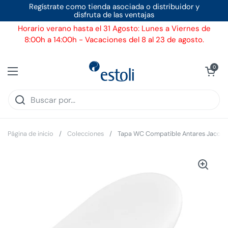
Ir al contenido
Regístrate como tienda asociada o distribuidor y
disfruta de las ventajas
Horario verano hasta el 31 Agosto: Lunes a Viernes de
8:00h a 14:00h - Vacaciones del 8 al 23 de agosto.
Ver carrito
0
Abrir menú
Página de inicio
/
Colecciones
/
Tapa WC Compatible Antares Jacob 