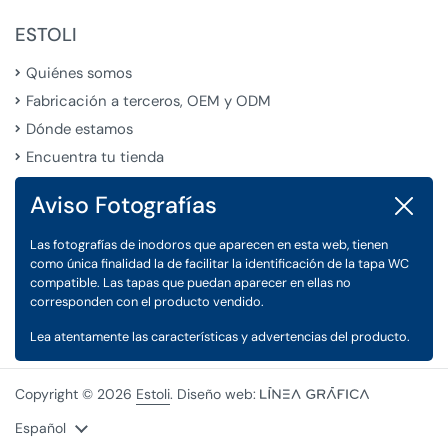
ESTOLI
Quiénes somos
Fabricación a terceros, OEM y ODM
Dónde estamos
Encuentra tu tienda
Aviso Fotografías
Cerrar
LEGAL
Las fotografías de inodoros que aparecen en esta web, tienen
Condiciones Generales de Venta
como única finalidad la de facilitar la identificación de la tapa WC
Aviso Legal
compatible. Las tapas que puedan aparecer en ellas no
corresponden con el producto vendido.
Política de Privacidad y Cookies
Lea atentamente las características y advertencias del producto.
Copyright © 2026
Estoli
. Diseño web:
Idioma
Español