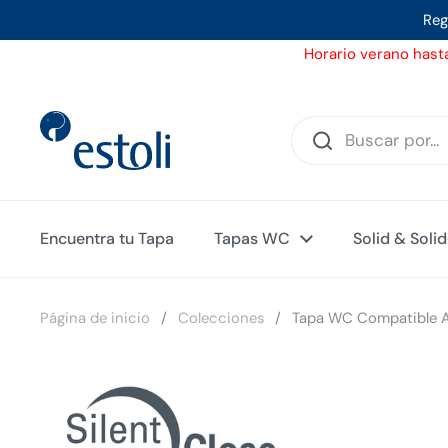
Ir al contenido
Reg
Horario verano hasta
Encuentra tu Tapa
Tapas WC
Solid & Soli
Página de inicio
/
Colecciones
/
Tapa WC Compatible At