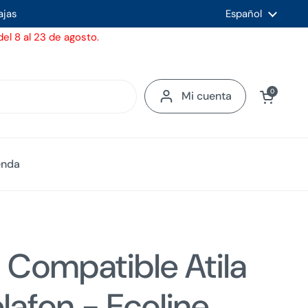
ajas
Idioma
Español
el 8 al 23 de agosto.
Ver carrito
0
Mi cuenta
enda
Compatible Atila
lafon - Ecoline