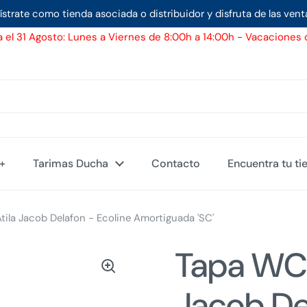
ístrate como tienda asociada o distribuidor y disfruta de las vent
 el 31 Agosto: Lunes a Viernes de 8:00h a 14:00h - Vacaciones d
d+
Tarimas Ducha
Contacto
Encuentra tu ti
ila Jacob Delafon - Ecoline Amortiguada 'SC'
Tapa WC 
Jacob De