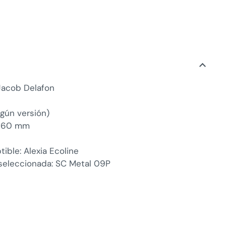
 Jacob Delafon
gún versión)
: 160 mm
ble: Alexia Ecoline
 seleccionada: SC Metal 09P