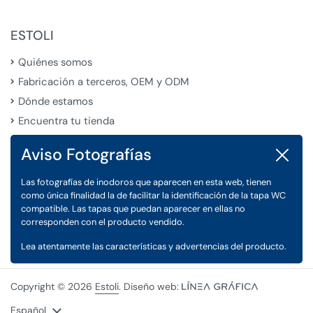
ESTOLI
Quiénes somos
Fabricación a terceros, OEM y ODM
Dónde estamos
Encuentra tu tienda
Aviso Fotografías
Cerrar
LEGAL
Las fotografías de inodoros que aparecen en esta web, tienen
Condiciones Generales de Venta
como única finalidad la de facilitar la identificación de la tapa WC
Aviso Legal
compatible. Las tapas que puedan aparecer en ellas no
corresponden con el producto vendido.
Política de Privacidad y Cookies
Lea atentamente las características y advertencias del producto.
Copyright © 2026
Estoli
. Diseño web:
Idioma
Español