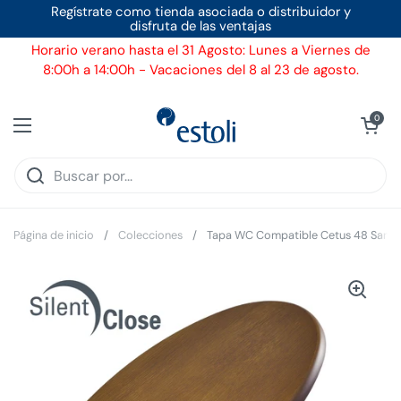
Ir al contenido
Regístrate como tienda asociada o distribuidor y
disfruta de las ventajas
Horario verano hasta el 31 Agosto: Lunes a Viernes de
8:00h a 14:00h - Vacaciones del 8 al 23 de agosto.
Ver carrito
0
Abrir menú
Página de inicio
/
Colecciones
/
Tapa WC Compatible Cetus 48 Sanind