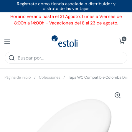
Ir al contenido
Regístrate como tienda asociada o distribuidor y
disfruta de las ventajas
Horario verano hasta el 31 Agosto: Lunes a Viernes de
8:00h a 14:00h - Vacaciones del 8 al 23 de agosto.
Ver carrito
0
Abrir menú
Página de inicio
/
Colecciones
/
Tapa WC Compatible Colomba Duravi