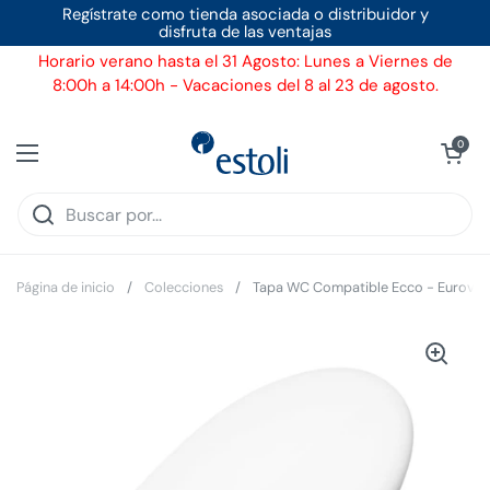
Ir al contenido
Regístrate como tienda asociada o distribuidor y
disfruta de las ventajas
Horario verano hasta el 31 Agosto: Lunes a Viernes de
8:00h a 14:00h - Vacaciones del 8 al 23 de agosto.
Ver carrito
0
Abrir menú
Página de inicio
/
Colecciones
/
Tapa WC Compatible Ecco - Eurovit I