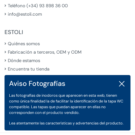
Teléfono (+34) 93 898 36 00
info@estoli.com
ESTOLI
Quiénes somos
Fabricación a terceros, OEM y ODM
Dónde estamos
Encuentra tu tienda
Aviso Fotografías
Cerrar
LEGAL
Las fotografías de inodoros que aparecen en esta web, tienen
Condiciones Generales de Venta
como única finalidad la de facilitar la identificación de la tapa WC
Aviso Legal
compatible. Las tapas que puedan aparecer en ellas no
corresponden con el producto vendido.
Política de Privacidad y Cookies
Lea atentamente las características y advertencias del producto.