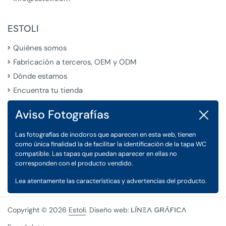
ESTOLI
Quiénes somos
Fabricación a terceros, OEM y ODM
Dónde estamos
Encuentra tu tienda
Aviso Fotografías
Cerrar
LEGAL
Las fotografías de inodoros que aparecen en esta web, tienen
Condiciones Generales de Venta
como única finalidad la de facilitar la identificación de la tapa WC
Aviso Legal
compatible. Las tapas que puedan aparecer en ellas no
corresponden con el producto vendido.
Política de Privacidad y Cookies
Lea atentamente las características y advertencias del producto.
Copyright © 2026
Estoli
. Diseño web: