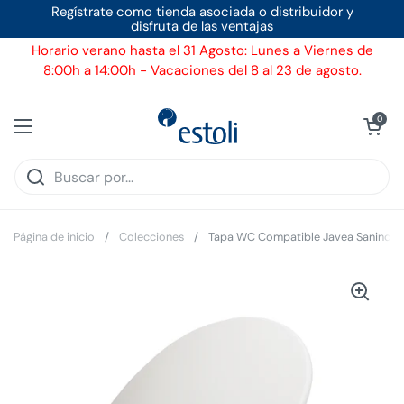
Ir al contenido
Regístrate como tienda asociada o distribuidor y
disfruta de las ventajas
Horario verano hasta el 31 Agosto: Lunes a Viernes de
8:00h a 14:00h - Vacaciones del 8 al 23 de agosto.
Ver carrito
0
Abrir menú
Página de inicio
/
Colecciones
/
Tapa WC Compatible Javea Sanindusa