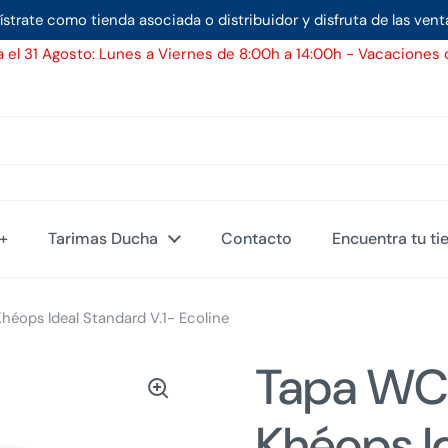
ístrate como tienda asociada o distribuidor y disfruta de las vent
 el 31 Agosto: Lunes a Viernes de 8:00h a 14:00h - Vacaciones d
d+
Tarimas Ducha
Contacto
Encuentra tu ti
éops Ideal Standard V.1- Ecoline
Tapa WC
Khéops I