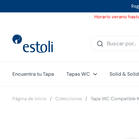
Ir al contenido
Reg
Horario verano hasta
Encuentra tu Tapa
Tapas WC
Solid & Soli
Página de inicio
/
Colecciones
/
Tapa WC Compatible Kh