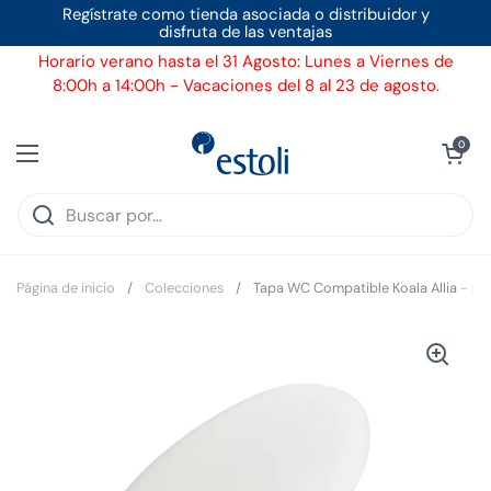
Ir al contenido
Regístrate como tienda asociada o distribuidor y
disfruta de las ventajas
Horario verano hasta el 31 Agosto: Lunes a Viernes de
8:00h a 14:00h - Vacaciones del 8 al 23 de agosto.
Ver carrito
0
Abrir menú
Página de inicio
/
Colecciones
/
Tapa WC Compatible Koala Allia - Eco