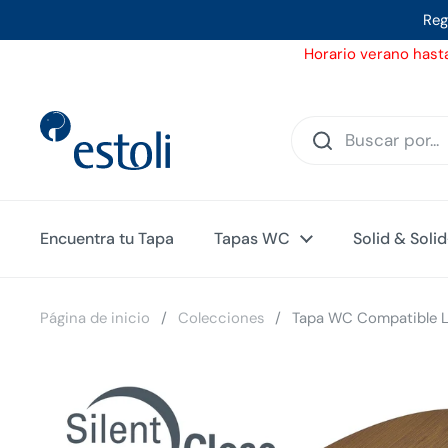
Ir al contenido
Reg
Horario verano hasta
Encuentra tu Tapa
Tapas WC
Solid & Soli
Página de inicio
/
Colecciones
/
Tapa WC Compatible Li