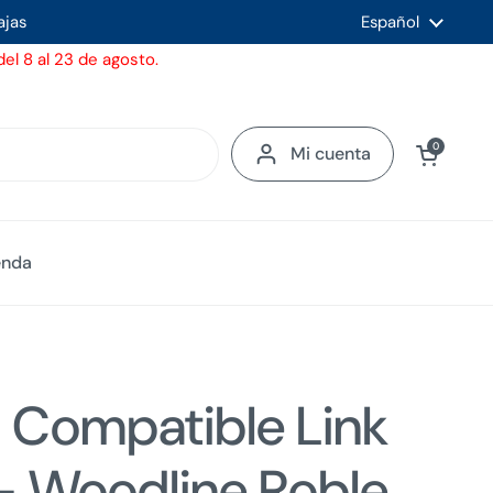
ajas
Idioma
Español
el 8 al 23 de agosto.
Ver carrito
0
Mi cuenta
enda
Compatible Link
 - Woodline Roble