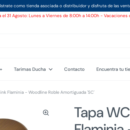
ístrate como tienda asociada o distribuidor y disfruta de las vent
 el 31 Agosto: Lunes a Viernes de 8:00h a 14:00h - Vacaciones d
d+
Tarimas Ducha
Contacto
Encuentra tu ti
nk Flaminia - Woodline Roble Amortiguada 'SC'
Tapa WC 
Flaminia