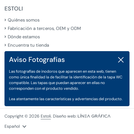
ESTOLI
Quiénes somos
Fabricación a terceros, OEM y ODM
Dónde estamos
Encuentra tu tienda
Aviso Fotografías
Cerrar
LEGAL
Las fotografías de inodoros que aparecen en esta web, tienen
Condiciones Generales de Venta
como única finalidad la de facilitar la identificación de la tapa WC
Aviso Legal
compatible. Las tapas que puedan aparecer en ellas no
corresponden con el producto vendido.
Política de Privacidad y Cookies
Lea atentamente las características y advertencias del producto.
Copyright © 2026
Estoli
. Diseño web:
Idioma
Español