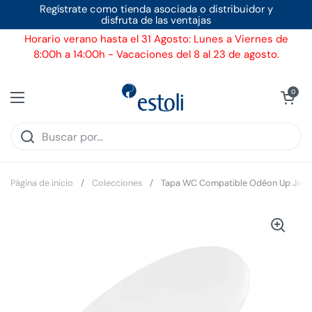
Ir al contenido
Regístrate como tienda asociada o distribuidor y
disfruta de las ventajas
Horario verano hasta el 31 Agosto: Lunes a Viernes de
8:00h a 14:00h - Vacaciones del 8 al 23 de agosto.
Ver carrito
0
Abrir menú
Página de inicio
/
Colecciones
/
Tapa WC Compatible Odéon Up Jaco