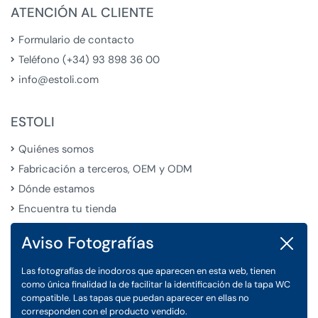
ATENCIÓN AL CLIENTE
Formulario de contacto
Teléfono (+34) 93 898 36 00
info@estoli.com
ESTOLI
Quiénes somos
Fabricación a terceros, OEM y ODM
Dónde estamos
Encuentra tu tienda
Aviso Fotografías
Cerrar
LEGAL
Las fotografías de inodoros que aparecen en esta web, tienen
Condiciones Generales de Venta
como única finalidad la de facilitar la identificación de la tapa WC
Aviso Legal
compatible. Las tapas que puedan aparecer en ellas no
corresponden con el producto vendido.