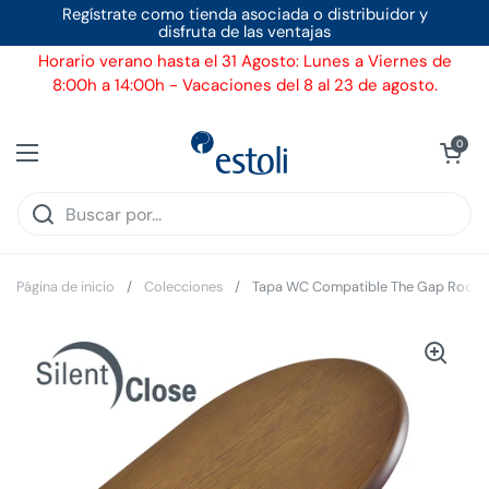
Ir al contenido
Regístrate como tienda asociada o distribuidor y
disfruta de las ventajas
Horario verano hasta el 31 Agosto: Lunes a Viernes de
8:00h a 14:00h - Vacaciones del 8 al 23 de agosto.
Ver carrito
0
Abrir menú
Página de inicio
/
Colecciones
/
Tapa WC Compatible The Gap Roca R