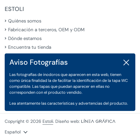
ESTOLI
Quiénes somos
Fabricación a terceros, OEM y ODM
Dónde estamos
Encuentra tu tienda
Aviso Fotografías
Cerrar
LEGAL
Las fotografías de inodoros que aparecen en esta web, tienen
Condiciones Generales de Venta
como única finalidad la de facilitar la identificación de la tapa WC
Aviso Legal
compatible. Las tapas que puedan aparecer en ellas no
corresponden con el producto vendido.
Política de Privacidad y Cookies
Lea atentamente las características y advertencias del producto.
Copyright © 2026
Estoli
. Diseño web:
Idioma
Español