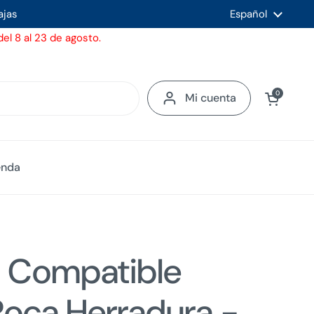
ajas
Idioma
Español
el 8 al 23 de agosto.
Ver carrito
0
Mi cuenta
enda
 Compatible
Roca Herradura -