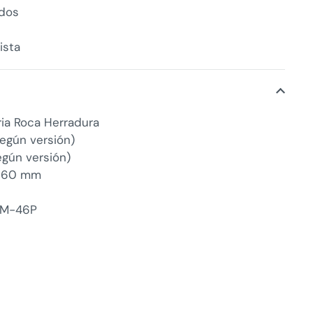
ndos
ista
ria Roca Herradura
egún versión)
egún versión)
: 160 mm
: M-46P