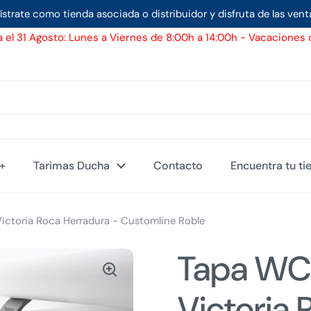
ístrate como tienda asociada o distribuidor y disfruta de las vent
 el 31 Agosto: Lunes a Viernes de 8:00h a 14:00h - Vacaciones d
d+
Tarimas Ducha
Contacto
Encuentra tu ti
ctoria Roca Herradura - Customline Roble
Tapa WC
Victoria 