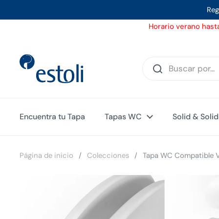
Ir al contenido
Reg
Horario verano hasta
Encuentra tu Tapa
Tapas WC
Solid & Soli
Página de inicio
/
Colecciones
/
Tapa WC Compatible Vi