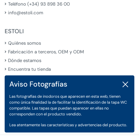
Teléfono (+34) 93 898 36 00
info@estoli.com
ESTOLI
Quiénes somos
Fabricación a terceros, OEM y ODM
Dónde estamos
Encuentra tu tienda
Aviso Fotografías
Cerrar
LEGAL
Las fotografías de inodoros que aparecen en esta web, tienen
Condiciones Generales de Venta
como única finalidad la de facilitar la identificación de la tapa WC
Aviso Legal
compatible. Las tapas que puedan aparecer en ellas no
corresponden con el producto vendido.
Política de Privacidad y Cookies
Lea atentamente las características y advertencias del producto.